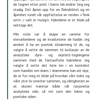
de tegnet etter print. I barns lek endrer ting seg
stadig. Det åpner opp for en fleksibilitet og en
åpenhet rundt vår oppfattelse av verden. «Tenk
om!» / «alt er mulig!». Hybridene er et bilde på
nettopp det.
Min rolle var å skape en ramme for
elevarbeidene og de kvalitetene de hadde. Jeg
ønsket å ha en poetisk tilnærming til de, og
valgte å sette de sammen til kollasjer av de
analytiske dyre- og skjelett-tegningene
sammen med de fantasifulle hybridene. Jeg
valgte å sette det hele inn i en kontekst
som handler om drøm. I drømmene kan alt skje,
de er for meg et bilde på hvordan vårt indre og
våre ytre liv smelter sammen, og viktigheten av
at skolen ivaretar både vår rasjonelle
analytiske side, så vel som den lekne og
poetiske siden.