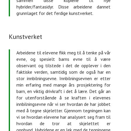
sammen disse kopiene til nye
hybrider/fantasidyr. Disse arbeidene dannet
grunnlaget for det ferdige kunstverket.
Kunstverket
Arbeidene til elevene fikk meg til å tenke på vår
evne, og spesielt barns evne til å være
observant og tilstede i det de opplever i den
faktiske verden, samtidig som de også har en
stor innbilningsevne. Innbilningsevnen er etter
min erfaring med mange års prosjektering for
barn, en viktig drivkraft i det å lære. Det går an
for utenforstående å se kraften i elevenes
innbilningsevne når vi ser hvordan de har jobbet
med å tegne skjeletter. Gjennom tegningen kan
vi se hvordan elevene har analysert seg fram til
hvordan de tror at skjelettet er
oppbygd. Hybridene er en lek med de tegningene