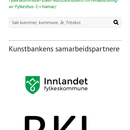
fylkeskommune-soker-kunstkonsulent-til-rehabilitering-
av-fylkeshus-2-i-hamar/
Kunstbankens samarbeidspartnere