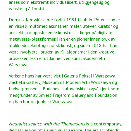
anses som ekstremt individualisert, utilgjengelig og
vanskelig å forstå.
Dominik Jałowiński ble født i 1981 i Lublin, Polen. Han er
en visuell multimediakunstner, maler, utøver, kurator og
arkitekt for oppslukende kunstutstillinger på digitale
metaverse-plattformer. Han er en pioner innen bruk av
blokkjedeteknologi i polsk kunst, og siden 2018 har han
vært involvert i bruken av KI-algoritmer i den kreative
prosessen. Han er utdannet ved kunstakademiet i
Warszawa.
Verkene hans har vært vist i Galeria Foksal i Warszawa,
Zachęta Gallery, Museum of Modern Art i Warszawa og
Ludwig-museet i Budapest. Jałowiński er også kjent som
medgründer av Smierć Frajerom Gallery and Foundation
og han bor og jobber i Warszawa.
————————————————————————————————
Neuralist seance with the Themersons
is a contemporary,
digital version of a spiritualist séance. The artist intends