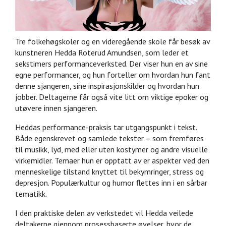
Tre folkehøgskoler og en videregående skole får besøk av
kunstneren Hedda Roterud Amundsen, som leder et
sekstimers performanceverksted. Der viser hun en av sine
egne performancer, og hun forteller om hvordan hun fant
denne sjangeren, sine inspirasjonskilder og hvordan hun
jobber. Deltagerne får også vite litt om viktige epoker og
utøvere innen sjangeren.
Heddas performance-praksis tar utgangspunkt i tekst.
Både egenskrevet og samlede tekster – som fremføres
til musikk, lyd, med eller uten kostymer og andre visuelle
virkemidler. Temaer hun er opptatt av er aspekter ved den
menneskelige tilstand knyttet til bekymringer, stress og
depresjon. Populærkultur og humor flettes inn i en sårbar
tematikk.
I den praktiske delen av verkstedet vil Hedda veilede
deltakerne gjennom prosessbaserte øvelser, hvor de