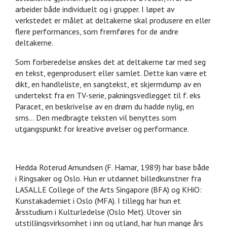
arbeider både individuelt og i grupper. I løpet av
verkstedet er målet at deltakerne skal produsere en eller
flere performances, som fremføres for de andre
deltakerne.
Som forberedelse ønskes det at deltakerne tar med seg
en tekst, egenprodusert eller samlet. Dette kan være et
dikt, en handleliste, en sangtekst, et skjermdump av en
undertekst fra en TV-serie, pakningsvedlegget til f. eks
Paracet, en beskrivelse av en drøm du hadde nylig, en
sms… Den medbragte teksten vil benyttes som
utgangspunkt for kreative øvelser og performance.
Hedda Roterud Amundsen (F. Hamar, 1989) har base både
i Ringsaker og Oslo. Hun er utdannet billedkunstner fra
LASALLE College of the Arts Singapore (BFA) og KHiO:
Kunstakademiet i Oslo (MFA). I tillegg har hun et
årsstudium i Kulturledelse (Oslo Met). Utover sin
utstillingsvirksomhet i inn og utland, har hun mange års