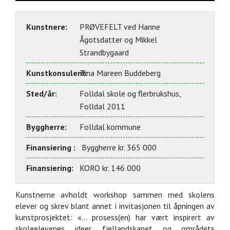
Kunstnere:
PRØVEFELT ved Hanne
Ågotsdatter og Mikkel
Strandbygaard
Kunstkonsulent:
Tina Mareen Buddeberg
Sted/år:
Folldal skole og flerbrukshus,
Folldal 2011
Byggherre:
Folldal kommune
Finansiering :
Byggherre kr. 365 000
Finansiering:
KORO kr. 146 000
Kunstnerne avholdt workshop sammen med skolens
elever og skrev blant annet i invitasjonen til åpningen av
kunstprosjektet: «… prosess(en) har vært inspirert av
skoleelevenes ideer, fjellandskapet og områdets