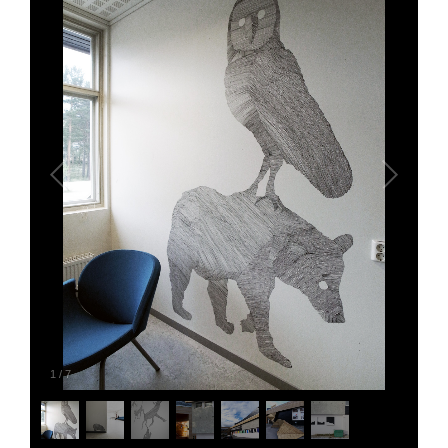
1
/
7