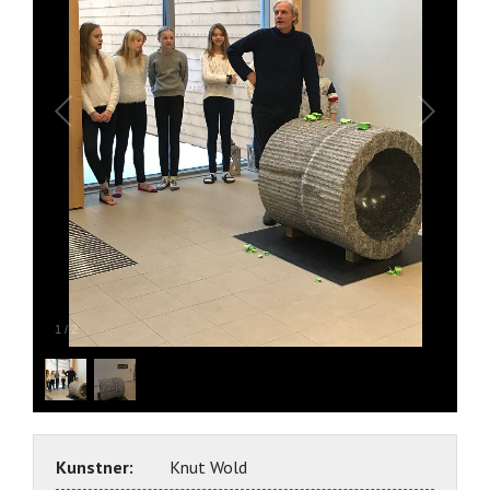
1
/
2
Kunstner:
Knut Wold