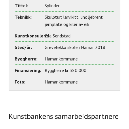
Tittel:
Sylinder
Teknikk:
Skulptur; larvikitt, linoljebrent
jernplate og kiler av eik
Kunstkonsulent:
Ola Sendstad
Sted/år:
Greveløkka skole i Hamar 2018
Byggherre:
Hamar kommune
Finansiering:
Byggherre kr 380 000
Foto:
Hamar kommune
Kunstbankens samarbeidspartnere