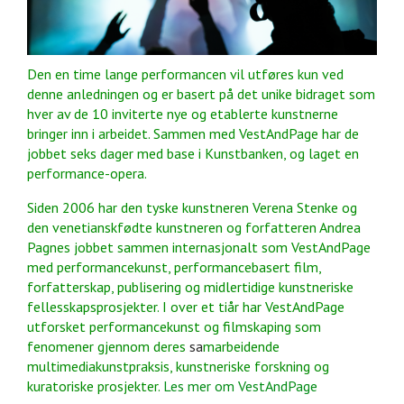
Den en time lange performancen vil utføres kun ved
denne anledningen og er basert på det unike bidraget som
hver av de 10 inviterte nye og etablerte kunstnerne
bringer inn i arbeidet. Sammen med VestAndPage har de
jobbet seks dager med base i Kunstbanken, og laget en
performance-opera.
Siden 2006 har den tyske kunstneren Verena Stenke og
den venetianskfødte kunstneren og forfatteren Andrea
Pagnes jobbet sammen internasjonalt som VestAndPage
med performancekunst, performancebasert film,
forfatterskap, publisering og midlertidige kunstneriske
fellesskapsprosjekter. I over et tiår har VestAndPage
utforsket performancekunst og filmskaping som
fenomener gjennom deres
sa
marbeidende
multimediakunstpraksis, kunstneriske forskning og
kuratoriske prosjekter.
Les mer om VestAndPage