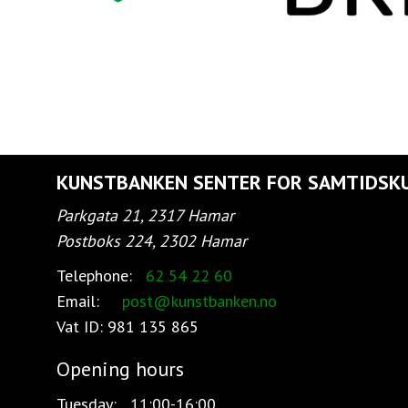
KUNSTBANKEN SENTER FOR SAMTIDSK
Parkgata 21, 2317 Hamar
Postboks 224, 2302 Hamar
Telephone:
62 54 22 60
Email:
post@kunstbanken.no
Vat ID:
981 135 865
Opening hours
Tuesday:
11:00-16:00