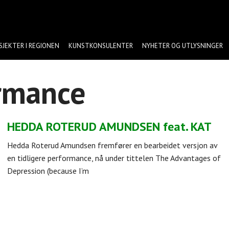
SJEKTER I REGIONEN
KUNSTKONSULENTER
NYHETER OG UTLYSNINGER
rmance
HEDDA ROTERUD AMUNDSEN feat. KAT
Hedda Roterud Amundsen fremfører en bearbeidet versjon av
en tidligere performance, nå under tittelen The Advantages of
Depression (because I’m